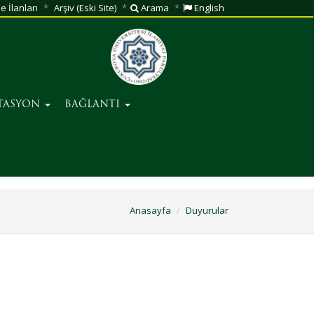
e İlanları
Arşiv (Eski Site)
Arama
English
İTASYON
BAĞLANTI
Anasayfa
Duyurular